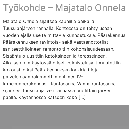
Työkohde – Majatalo Onnela
Majatalo Onnela sijaitsee kauniilla paikalla
Tuusulanjärven rannalla. Kohteessa on tehty usean
vuoden ajalla useita mittavia kunnostuksia. Päärakennus
Päärakennuksen ravintola- sekä vastaanottotilat
saniteettitiloineen remontoitiin kokonaisuudessaan.
Sisääntulo uusittiin katoksineen ja terasseineen.
Aikaisemmin käytössä olleet voimistelusalit muutettiin
kokoustiloiksi Päärakennuksen kaikkia tiloja
palvelemaan rakennettiin erillinen IV-
konehuonerakennus Rantasauna Vanha rantasauna
sijaitsee Tuusulanjärven rannassa puolittain järven
päällä. Käytännössä katsoen koko […]