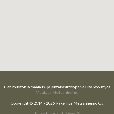
Pienimuotoisia maalaus- ja pintakäsittelypalveluita myy myös
Maalaus Metsänheimo
Copyright © 2014 - 2026 Rakennus Metsänheimo Oy
Nettisivut
toteuttanut –
Labona Oy