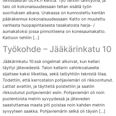
tennisseuran GLVK:n kenttä. Työ tehtiin talvityönä, ja
talo oli kokonaisuudessaan teltan sisällä työn
suorituksen aikana. Urakassa on kunnostettu kentän
päärakennus kokonaisuudessaan: Katto on muutettu
vanhasta huopapintaisesta tasakatosta harja- /
aumakatoksi jossa pinnoitteena on konesaumakatto.
Kattoon tehtiin […]
Työkohde – Jääkärinkatu 10
Jääkärinkatu 10:ssä ongelmat alkoivat, kun kellari
täyttyi jätevedestä. Talon kellarin vahinkoalueella
sijaitsee kaksi liiketilaa, sekä talöyhtiön teknistä tilaa.
Todettiin, että kerrostalon pohjaviemäri oli rikkoontunut.
Lattiat avattiin, ja täytteitä poistettiin ja saatiin
rikkoutunut pohjaviemäri esiin. Pohjaviemäri oli noin
puolentoista metrin syvyydessä ja jäteveden
saastuttamaa maata piti poistaa noin kahden metrin
syvyyteen saakka. Pohjaviemärin selkä oli täysin […]